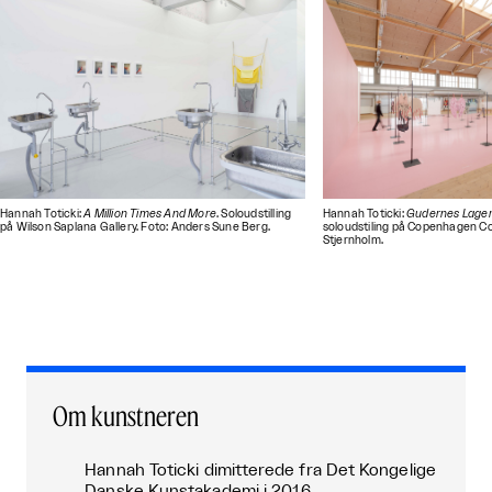
Hannah Toticki:
A Million Times And More
. Soloudstilling
Hannah Toticki:
Gudernes Lage
på Wilson Saplana Gallery. Foto: Anders Sune Berg.
soloudstiling på Copenhagen C
Stjernholm.
Om kunstneren
Hannah Toticki dimitterede fra Det Kongelige
Danske Kunstakademi i 2016.