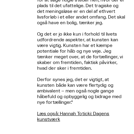
for at søge nogle steder hen, hvor der er
plads til det ufattelige. Det tragiske og
det meningsløse er en del af ethvert
livsforløb i et eller andet omfang. Det skal
også have en bolig, tænker jeg.
Og det er jo ikke kun i forhold til livets
udfordrende aspekter, at kunsten kan
være vigtig. Kunsten har et kæmpe
potentiale for håb og nye veje. Jeg
tænker meget over, at de fortællinger, vi
skaber om fremtiden, faktisk påvirker,
hvad der sker i fremtiden.
Derfor synes jeg, det er vigtigt, at
kunsten både kan være flertydig og
ambivalent – men også nogle gange
håbefuld og opbyggelig og bidrage med
nye fortællinger."
Læs også: Hannah Toticki: Dagens
kunstværk