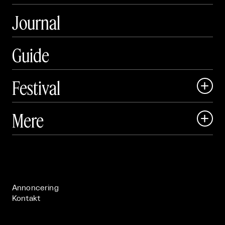
Journal
Guide
Festival

Art Matter Local

Mere

Art Matter Festival

Om

Live

Publikationer

Annoncering
Kontakt