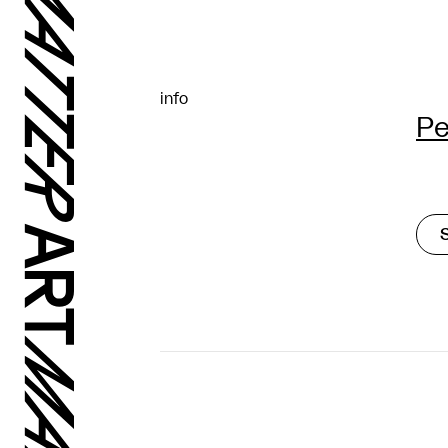
info
Pe