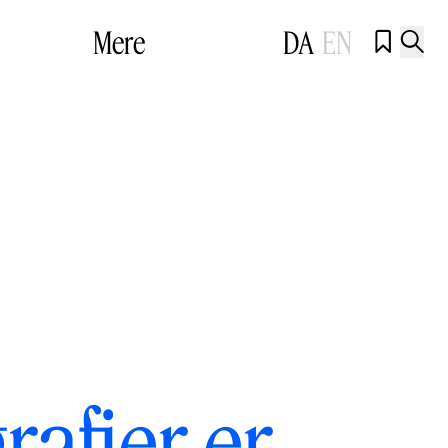
Mere
DA
EN


rafier er