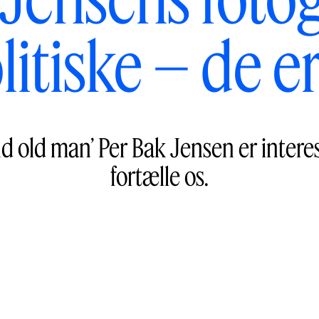
litiske – de e
d old man’ Per Bak Jensen er interess
fortælle os.