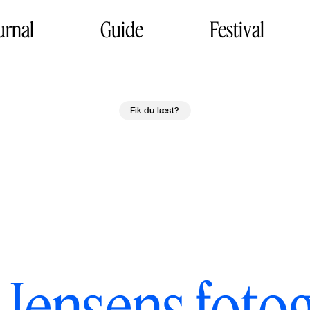
urnal
Guide
Festival
Fik du læst?
Jensens fotog