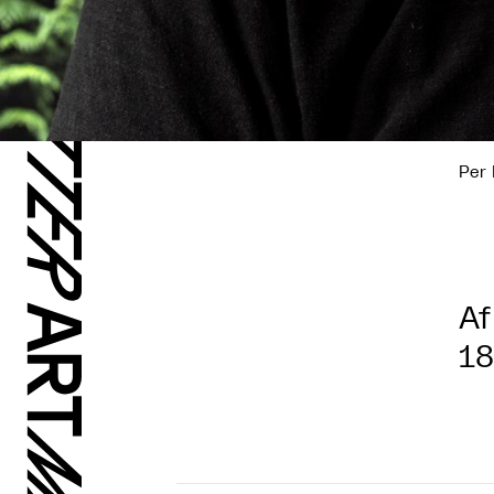
Per 
Af
18