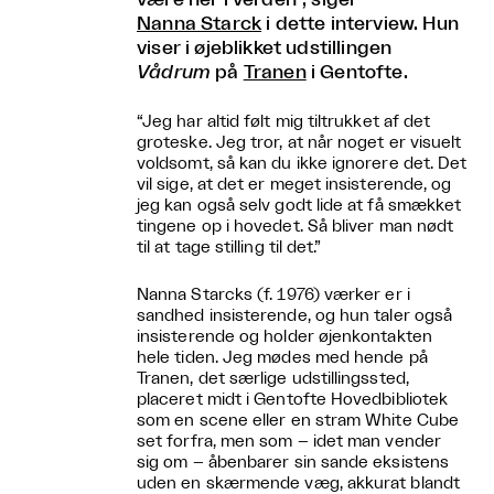
Nanna Starck
i dette interview. Hun
viser i øjeblikket udstillingen
Vådrum
på
Tranen
i Gentofte.
“Jeg har altid følt mig tiltrukket af det
groteske. Jeg tror, at når noget er visuelt
voldsomt, så kan du ikke ignorere det. Det
vil sige, at det er meget insisterende, og
jeg kan også selv godt lide at få smækket
tingene op i hovedet. Så bliver man nødt
til at tage stilling til det.”
Nanna Starcks (f. 1976) værker er i
sandhed insisterende, og hun taler også
insisterende og holder øjenkontakten
hele tiden. Jeg mødes med hende på
Tranen, det særlige udstillingssted,
placeret midt i Gentofte Hovedbibliotek
som en scene eller en stram White Cube
set forfra, men som – idet man vender
sig om – åbenbarer sin sande eksistens
uden en skærmende væg, akkurat blandt