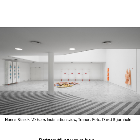
Nanna Starck:
Vådrum
. Installationsview, Tranen. Foto: David Stjernholm