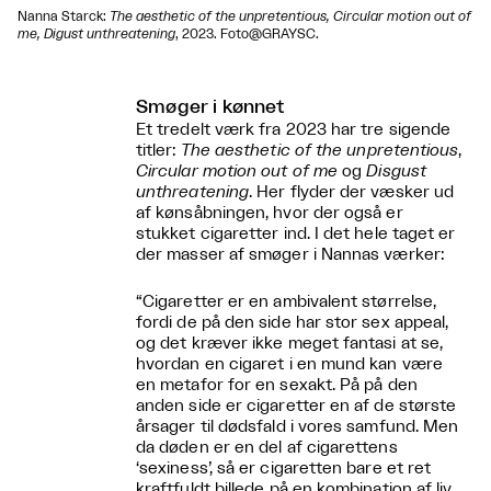
Nanna Starck:
The aesthetic of the unpretentious, Circular motion out of
me, Digust unthreatening
, 2023. Foto@GRAYSC.
Smøger i kønnet
Et tredelt værk fra 2023 har tre sigende
titler:
The aesthetic of the unpretentious
,
Circular motion out of me
og
Disgust
unthreatening
. Her flyder der væsker ud
af kønsåbningen, hvor der også er
stukket cigaretter ind. I det hele taget er
der masser af smøger i Nannas værker:
“Cigaretter er en ambivalent størrelse,
fordi de på den side har stor sex appeal,
og det kræver ikke meget fantasi at se,
hvordan en cigaret i en mund kan være
en metafor for en sexakt. På på den
anden side er cigaretter en af de største
årsager til dødsfald i vores samfund. Men
da døden er en del af cigarettens
‘sexiness’, så er cigaretten bare et ret
kraftfuldt billede på en kombination af liv