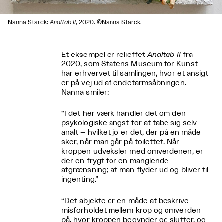
Nanna Starck:
Analtab II
, 2020. ©Nanna Starck.
Et eksempel er relieffet
Analtab II
fra
2020, som Statens Museum for Kunst
har erhvervet til samlingen, hvor et ansigt
er på vej ud af endetarmsåbningen.
Nanna smiler:
“I det her værk handler det om den
psykologiske angst for at tabe sig selv –
analt – hvilket jo er det, der på en måde
sker, når man går på toilettet. Når
kroppen udveksler med omverdenen, er
der en frygt for en manglende
afgrænsning; at man flyder ud og bliver til
ingenting.”
“Det abjekte er en måde at beskrive
misforholdet mellem krop og omverden
på, hvor kroppen begynder og slutter, og