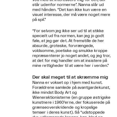
står udenfor normerne”. Nanna slår ud
med hånden. “Det kan ikke kun være en
visuel interesse, der må være noget mere
på spil.”
“For selvom jeg ikke ser ud til at stikke
specielt ud fra normen, kan jeg jo godt
føle, at jeg gør det. At fremstille de her
absurde, groteske, forvrængede,
voldsomme, poetiske og smukke kroppe
repræsenterer jo noget andet, og jeg tror,
at det for mig handler om at insistere på
mine rettigheder til at være her i verden.”
Der skal meget til at skræmme mig
Nanna er vokset op i hjem med kunst.
Forældrene samlede på avantgardekunst,
ikke mindst Body Art og
Wieneraktionisterne (en gruppe østrigske
kunstnere i 1960'erne, der fokuserede på
grænseoverskridende og kropslige
temaer i deres kunst). Så “udstoppede