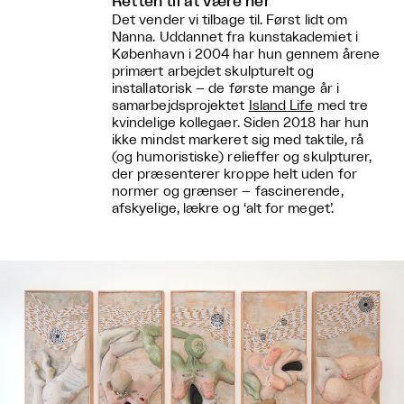
Retten til at være her
Det vender vi tilbage til. Først lidt om
Nanna. Uddannet fra kunstakademiet i
København i 2004 har hun gennem årene
primært arbejdet skulpturelt og
installatorisk – de første mange år i
samarbejdsprojektet
Island Life
med tre
kvindelige kollegaer. Siden 2018 har hun
ikke mindst markeret sig med taktile, rå
(og humoristiske) relieffer og skulpturer,
der præsenterer kroppe helt uden for
normer og grænser – fascinerende,
afskyelige, lækre og ‘alt for meget’.