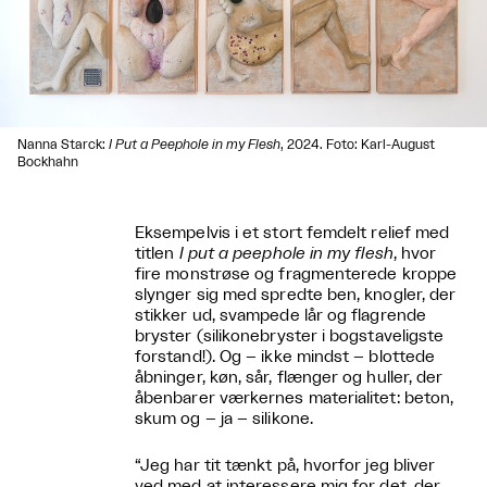
Nanna Starck:
I Put a Peephole in my Flesh
, 2024. Foto: Karl-August
Bockhahn
Eksempelvis i et stort femdelt relief med
titlen
I put a peephole in my flesh
, hvor
fire monstrøse og fragmenterede kroppe
slynger sig med spredte ben, knogler, der
stikker ud, svampede lår og flagrende
bryster (silikonebryster i bogstaveligste
forstand!). Og – ikke mindst – blottede
åbninger, køn, sår, flænger og huller, der
åbenbarer værkernes materialitet: beton,
skum og – ja – silikone.
“Jeg har tit tænkt på, hvorfor jeg bliver
ved med at interessere mig for det, der