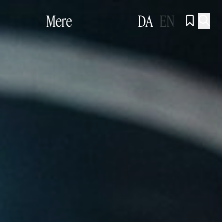
Mere
DA
EN

