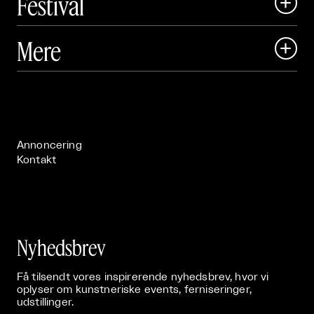
Festival

Art Matter Local

Mere

Art Matter Festival

Om

Live

Publikationer

Annoncering
Kontakt
Nyhedsbrev
Få tilsendt vores inspirerende nyhedsbrev, hvor vi
oplyser om kunstneriske events, ferniseringer,
udstillinger.