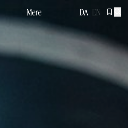
Mere
DA
EN

