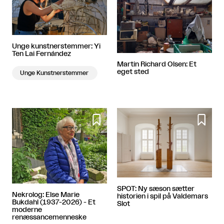
Unge kunstnerstemmer: Yi
Ten Lai Fernández
Martin Richard Olsen: Et
eget sted
Unge Kunstnerstemmer


SPOT: Ny sæson sætter
Nekrolog: Else Marie
historien i spil på Valdemars
Bukdahl (1937-2026) - Et
Slot
moderne
renæssancemenneske