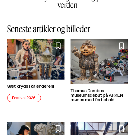
verden
Seneste artikler og billeder


Sæt kryds i kalenderen!
Thomas Dambos
museumsdebut på ARKEN
Festival 2026
mødes med forbehold

