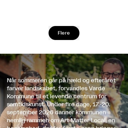
Flere
Når sommeren går på hæld og efteråret
farver landskabet, forvandles Varde
Kommune til et levende centrum for
samtidskunst. Under fire dage, 17.-20.
september 2026 danner kommunen
nemlig rammen om Art Matter Local, en