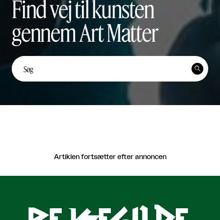
Find vej til kunsten
gennem Art Matter
Unge kunstnerstemmer: Yi
Ten Lai Fernández


Unge Kunstnerstemmer

Del
Artiklen fortsætter efter annoncen