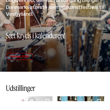
begivenhed, der for første gang bringer
Danmarks største samtidskunstfestival til
Vestjylland.
Sæt kryds i kalenderen!
Festival 2026

Udstillinger

