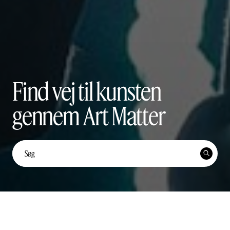
Find vej til kunsten
gennem Art Matter
Sæt kryds i kalenderen!


Festival 2026
Del