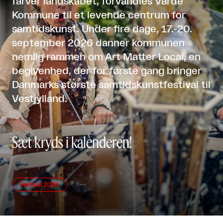
farver landskabet, forvandles Varde
Kommune til et levende centrum for
samtidskunst. Under fire dage, 17.-20.
september 2026 danner kommunen
nemlig rammen om Art Matter Local, en
begivenhed, der for første gang bringer
Danmarks største samtidskunstfestival til
Vestjylland.
Sæt kryds i kalenderen!
Festival 2026
