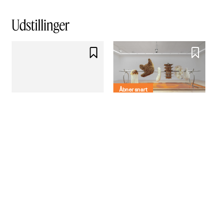
Udstillinger


Åbner snart
Silas Inoue: Cosmos in
Compost (Bokashi)
Politikens Forhal

København
Åbner snart
Rundt om en Enebærbusk