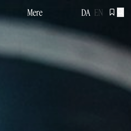
Mere
DA
EN

