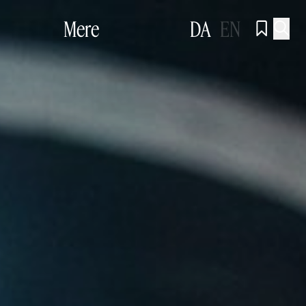
Mere
DA
EN

