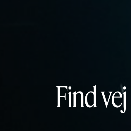
Thomas
Find vej
museums