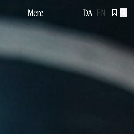
Mere
DA
EN

