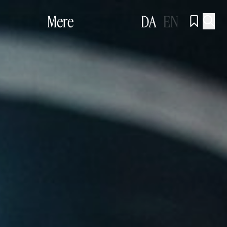
Mere
DA
EN

