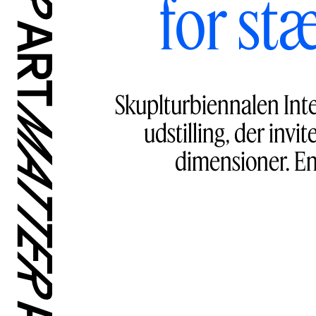
for st
Skuplturbiennalen In
udstilling, der invi
dimensioner. En