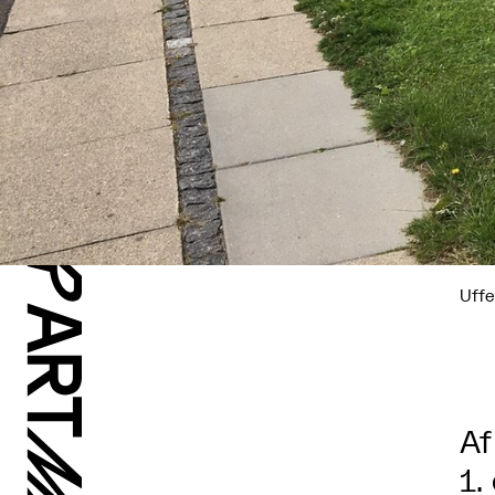
Uffe
Af
1.