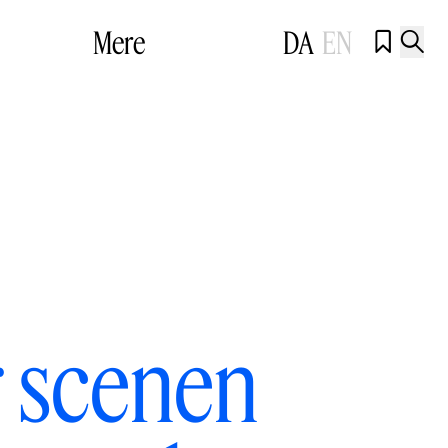
Mere
DA
EN


 scenen