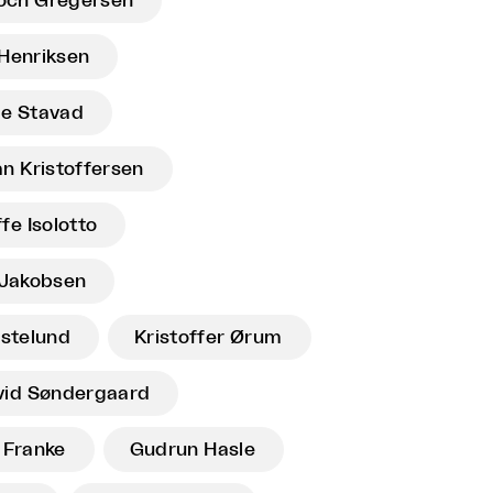
loch Gregersen
Henriksen
ie Stavad
an Kristoffersen
fe Isolotto
l Jakobsen
estelund
Kristoffer Ørum
vid Søndergaard
 Franke
Gudrun Hasle