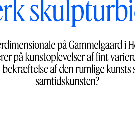
ærk skulpturb
terdimensionale på Gammelgaard i H
terer på kunstoplevelser af fint vari
 bekræftelse af den rumlige kunsts s
samtidskunsten?