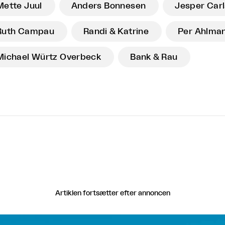
Mette Juul
Anders Bonnesen
Jesper Car
Ruth Campau
Randi & Katrine
Per Ahlma
Michael Würtz Overbeck
Bank & Rau
Artiklen fortsætter efter annoncen