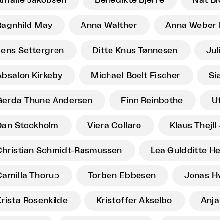
Amalie Jakobsen
Benedikte Bjerre
Nat B
Ragnhild May
Anna Walther
Anna Weber 
Jens Settergren
Ditte Knus Tønnesen
Jul
Absalon Kirkeby
Michael Boelt Fischer
Si
Gerda Thune Andersen
Finn Reinbothe
Uf
Dan Stockholm
Viera Collaro
Klaus Thejl
Christian Schmidt-Rasmussen
Lea Guldditte H
Camilla Thorup
Torben Ebbesen
Jonas H
Krista Rosenkilde
Kristoffer Akselbo
Anja