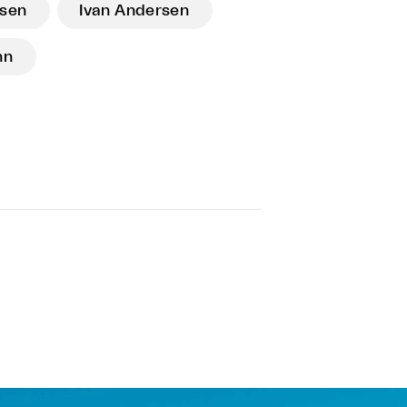
lsen
Ivan Andersen
nn