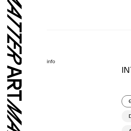
info
IN