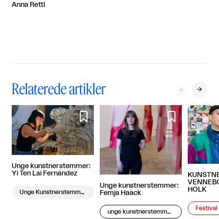
Anna Rettl
Relaterede artikler




Unge kunstnerstemmer:
Yi Ten Lai Fernández
KUNSTNE
VENNEBO
Unge kunstnerstemmer:
HOLK
Unge Kunstnerstemmer
Femja Haack
Festiva
unge kunstnerstemmer