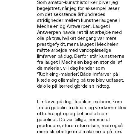
Som amatør-kunsthistoriker bliver jeg
begejstret, når jeg for eksempel læser
om det sekstende århundredes
stridigheder mellem kunstnerlaugene i
Mechelen og Antwerpen. Lauget i
Antwerpen havde ret til at arbejde med
olie på træ, hvilket dengang var mere
prestigefyldt, mens lauget i Mechelen
måtte arbejde med vandopløselige
limfarver på dug. Derfor står kunstnerne
fra lauget i Mechelen bag en stor del af
de malerier, vi i dag kender som
‘Tüchleing-malerier’. Både limfarver på
klæde og oliemaling på træ blev udfaset,
da olie på lærred gjorde sit indtog.
Limfarve på dug, Tüchlein-malerier, kom
fra en gobelin-tradition, og værkerne blev
ofte hængt op og behandlet som
gobeliner. De var billige, nemme at
producere, store i størrelsen, men også
mere skrøbelige end malerierne på træ.