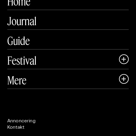
Home
Journal
Guide
Festival

Art Matter Local

Mere

Art Matter Festival

Om

Live

Publikationer

Annoncering
Kontakt