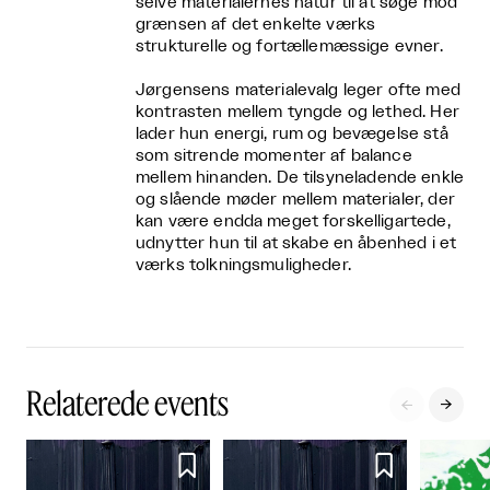
selve materialernes natur til at søge mod
grænsen af det enkelte værks
strukturelle og fortællemæssige evner.
Jørgensens materialevalg leger ofte med
kontrasten mellem tyngde og lethed. Her
lader hun energi, rum og bevægelse stå
som sitrende momenter af balance
mellem hinanden.
De tilsyneladende enkle
og slående møder mellem materialer, der
kan være endda meget forskelligartede,
udnytter hun til at skabe en åbenhed i et
værks tolkningsmuligheder.
Relaterede events



