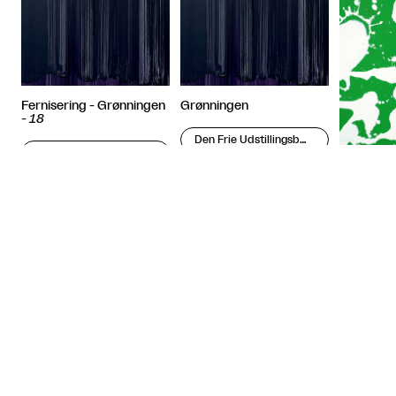
Fernisering - Grønningen
Grønningen
-
18
Den Frie Udstillingsbygning
Den Frie Udstillingsbygning

København
Grønning

København

Købe