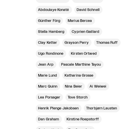
Abdoulaye Konaté
David Schnell
Günther Förg
Marius Bercea
Stella Hamberg
Cyprien Gaillard
Clay Ketter
Grayson Perry
Thomas Ruff
Ugo Rondinone
Kirsten Ortwed
Jean Arp
Pascale Marthine Tayou
Marie Lund
Katharina Grosse
Marc Quinn
Nina Beier
Ai Weiwei
Lea Porsager
Tove Storch
Henrik Plenge Jakobsen
Thorbjørn Lausten
Dan Graham
Kirstine Roepstorff