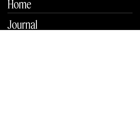
Home
Journal
Guide
Festival

Art Matter Local

Mere

Art Matter Festival

Om

Live

Publikationer

Annoncering
Kontakt