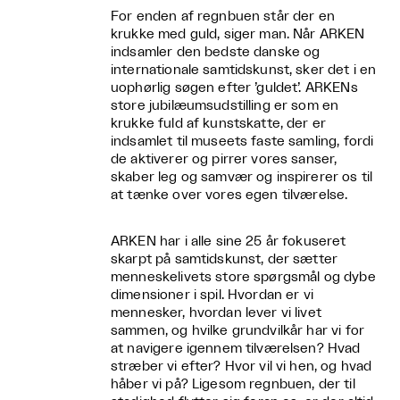
For enden af regnbuen står der en
krukke med guld, siger man. Når ARKEN
indsamler den bedste danske og
internationale samtidskunst, sker det i en
uophørlig søgen efter ’guldet’. ARKENs
store jubilæumsudstilling er som en
krukke fuld af kunstskatte, der er
indsamlet til museets faste samling, fordi
de aktiverer og pirrer vores sanser,
skaber leg og samvær og inspirerer os til
at tænke over vores egen tilværelse.
ARKEN har i alle sine 25 år fokuseret
skarpt på samtidskunst, der sætter
menneskelivets store spørgsmål og dybe
dimensioner i spil. Hvordan er vi
mennesker, hvordan lever vi livet
sammen, og hvilke grundvilkår har vi for
at navigere igennem tilværelsen? Hvad
stræber vi efter? Hvor vil vi hen, og hvad
håber vi på? Ligesom regnbuen, der til