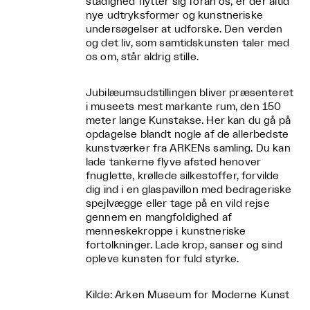
stadighed flytter sig foran os, er der altid
nye udtryksformer og kunstneriske
undersøgelser at udforske. Den verden
og det liv, som samtidskunsten taler med
os om, står aldrig stille.
Jubilæumsudstillingen bliver præsenteret
i museets mest markante rum, den 150
meter lange Kunstakse. Her kan du gå på
opdagelse blandt nogle af de allerbedste
kunstværker fra ARKENs samling. Du kan
lade tankerne flyve afsted henover
fnuglette, krøllede silkestoffer, forvilde
dig ind i en glaspavillon med bedrageriske
spejlvægge eller tage på en vild rejse
gennem en mangfoldighed af
menneskekroppe i kunstneriske
fortolkninger. Lade krop, sanser og sind
opleve kunsten for fuld styrke.
Kilde: Arken Museum for Moderne Kunst