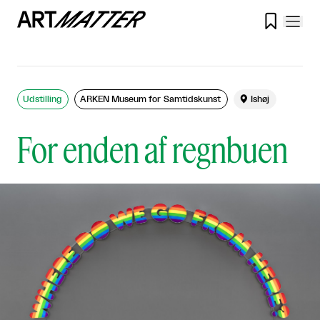

Udstilling
ARKEN Museum for Samtidskunst

Ishøj
For enden af regnbuen