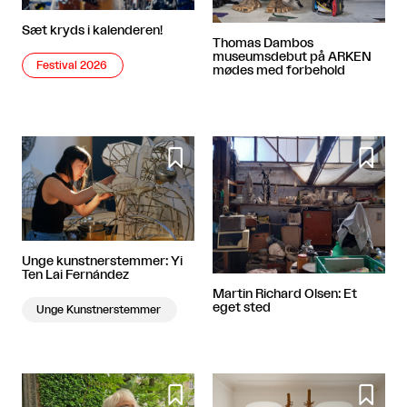
Sæt kryds i kalenderen!
Thomas Dambos
museumsdebut på ARKEN
Festival 2026
mødes med forbehold


Unge kunstnerstemmer: Yi
Ten Lai Fernández
Martin Richard Olsen: Et
eget sted
Unge Kunstnerstemmer

