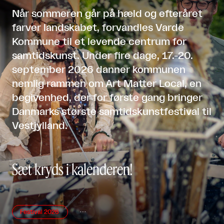
Når sommeren går på hæld og efteråret
farver landskabet, forvandles Varde
Kommune til et levende centrum for
samtidskunst. Under fire dage, 17.-20.
september 2026 danner kommunen
nemlig rammen om Art Matter Local, en
begivenhed, der for første gang bringer
Danmarks største samtidskunstfestival til
Vestjylland.
Sæt kryds i kalenderen!
Festival 2026
