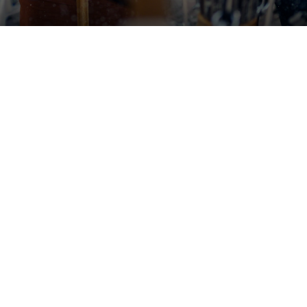
Udstillinger


Åbner snart
Tilda Lundbohm: Dislocated
Nanna, Tove og Albert - Tre
SIC│Sharing is Caring
giganter i dansk fotografi

København
Banja Rathnov Galleri og Kunsthandel

København