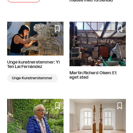
mødes med forbehold


Unge kunstnerstemmer: Yi
Ten Lai Fernández
Martin Richard Olsen: Et
eget sted
Unge Kunstnerstemmer

