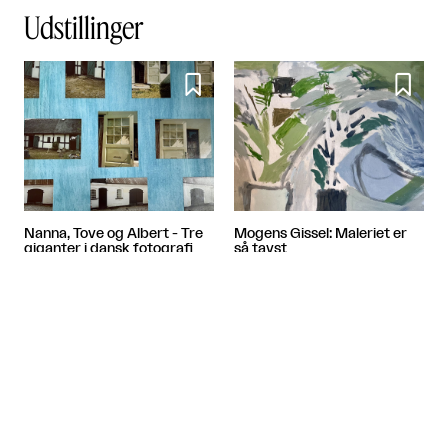
Udstillinger


Nanna, Tove og Albert - Tre
Mogens Gissel: Maleriet er
giganter i dansk fotografi
så tavst
Banja Rathnov Galleri og Kunsthandel
Banja Rathnov Galleri og Kunsthandel

København

København

