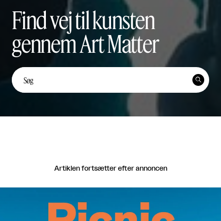
Find vej til kunsten
gennem Art Matter
Unge kunstnerstemmer: Yi
Ten Lai Fernández


Unge Kunstnerstemmer

Del
Artiklen fortsætter efter annoncen