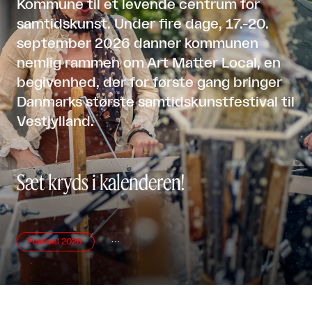
Kommune til et levende centrum for
samtidskunst. Under fire dage, 17.-20.
september 2026 danner kommunen
nemlig rammen om Art Matter Local, en
begivenhed, der for første gang bringer
Danmarks største samtidskunstfestival til
Vestjylland.
Sæt kryds i kalenderen!
Festival 2026
