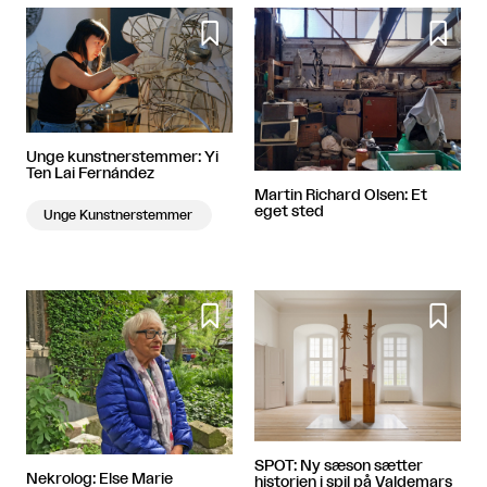


Unge kunstnerstemmer: Yi
Ten Lai Fernández
Martin Richard Olsen: Et
eget sted
Unge Kunstnerstemmer


SPOT: Ny sæson sætter
Nekrolog: Else Marie
historien i spil på Valdemars