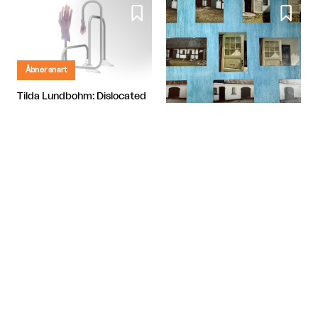


Åbner snart
Tilda Lundbohm: Dislocated
Nanna, Tove og Albert - Tre
SIC│Sharing is Caring
giganter i dansk fotografi

København
Banja Rathnov Galleri og Kunsthandel

København

