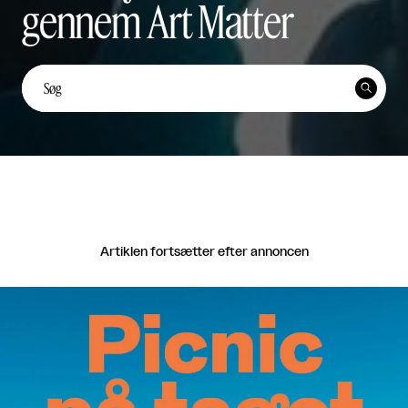
gennem Art Matter
Unge kunstnerstemmer: Yi
Ten Lai Fernández


Unge Kunstnerstemmer

Del
Artiklen fortsætter efter annoncen