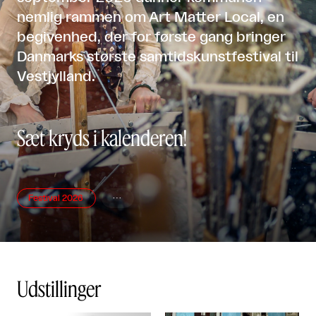
nemlig rammen om Art Matter Local, en
begivenhed, der for første gang bringer
Danmarks største samtidskunstfestival til
Vestjylland.
Sæt kryds i kalenderen!
Festival 2026

Udstillinger