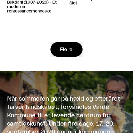
Bukdahl (1937-2026) - Et
Slot
moderne
renæssancemenneske
Flere
Når sommeren går på hæld og efteråret
farver landskabet, forvandles Varde
Kommune til et levende centrum for
samtidskunst. Under fire dage, 17.-20.
september 2026 danner kommunen