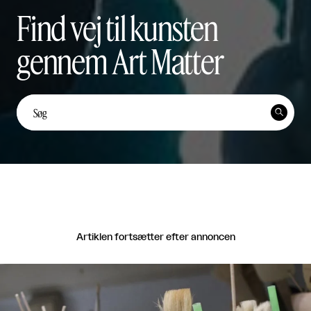
Find vej til kunsten
gennem Art Matter
Unge kunstnerstemmer: Yi
Ten Lai Fernández


Unge Kunstnerstemmer

Del
Artiklen fortsætter efter annoncen