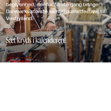
begivenhed, der for første gang bringer
Danmarks største samtidskunstfestival til
Vestjylland.
Sæt kryds i kalenderen!
Festival 2026

Udstillinger

