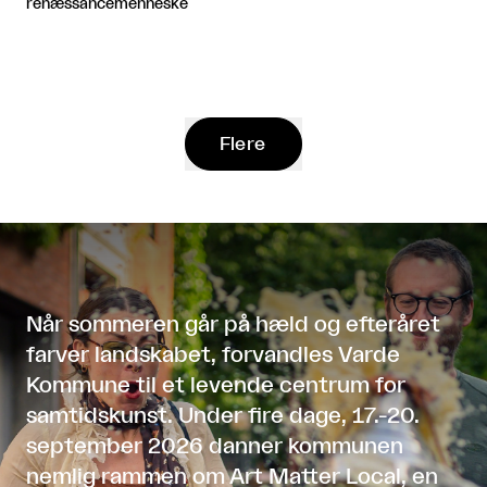
renæssancemenneske
Flere
Når sommeren går på hæld og efteråret
farver landskabet, forvandles Varde
Kommune til et levende centrum for
samtidskunst. Under fire dage, 17.-20.
september 2026 danner kommunen
nemlig rammen om Art Matter Local, en