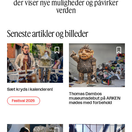
der viser nye muligheder og påvirker
verden
Seneste artikler og billeder


Sæt kryds i kalenderen!
Thomas Dambos
museumsdebut på ARKEN
Festival 2026
mødes med forbehold

