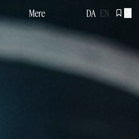
Mere
DA
EN

