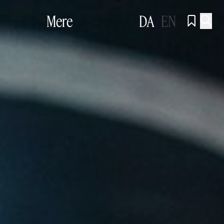
Mere
DA
EN

