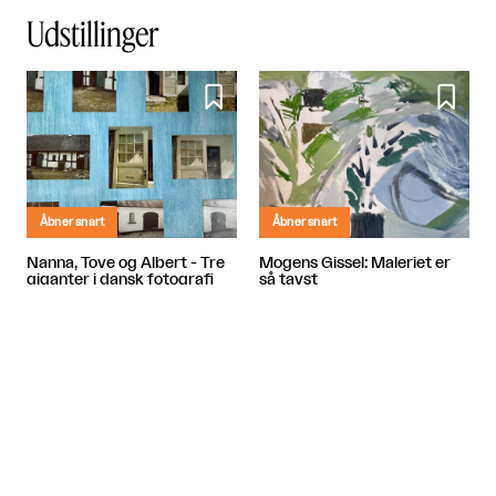
Udstillinger


Åbner snart
Åbner snart
Nanna, Tove og Albert - Tre
Mogens Gissel: Maleriet er
giganter i dansk fotografi
så tavst
Banja Rathnov Galleri og Kunsthandel
Banja Rathnov Galleri og Kunsthandel

København

København

