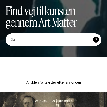
Find vej til kunsten
gennem Art Matter
Unge kunstnerstemmer: Yi
Ten Lai Fernández


Unge Kunstnerstemmer

Del
Artiklen fortsætter efter annoncen