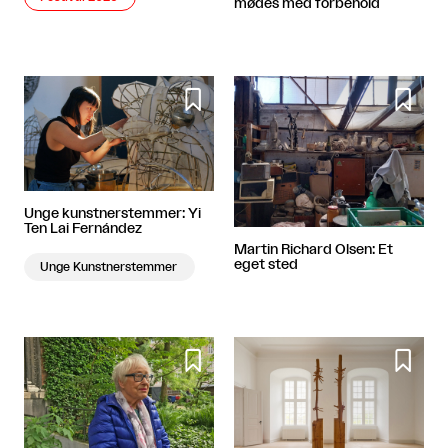
mødes med forbehold


Unge kunstnerstemmer: Yi
Ten Lai Fernández
Martin Richard Olsen: Et
eget sted
Unge Kunstnerstemmer

