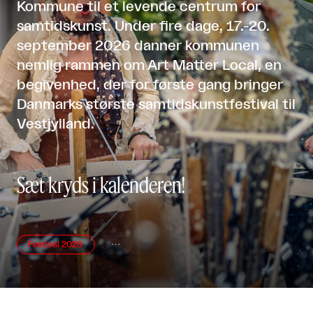
Kommune til et levende centrum for
samtidskunst. Under fire dage, 17.-20.
september 2026 danner kommunen
nemlig rammen om Art Matter Local, en
begivenhed, der for første gang bringer
Danmarks største samtidskunstfestival til
Vestjylland.
Sæt kryds i kalenderen!
Festival 2026
