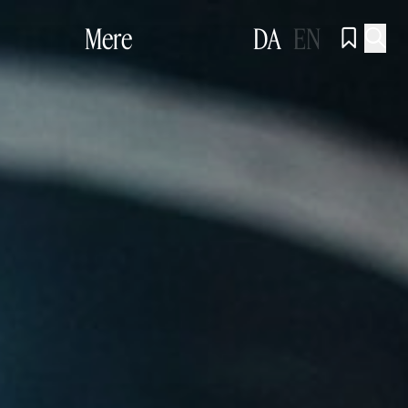
Mere
DA
EN

