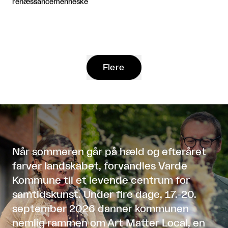
renæssancemenneske
Flere
Når sommeren går på hæld og efteråret
farver landskabet, forvandles Varde
Kommune til et levende centrum for
samtidskunst. Under fire dage, 17.-20.
september 2026 danner kommunen
nemlig rammen om Art Matter Local, en