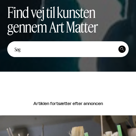
Find vej til kunsten
gennem Art Matter
Unge kunstnerstemmer: Yi
Ten Lai Fernández


Unge Kunstnerstemmer

Del
Artiklen fortsætter efter annoncen