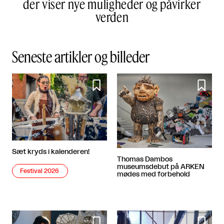
der viser nye muligheder og påvirker
verden
Seneste artikler og billeder


Sæt kryds i kalenderen!
Thomas Dambos
museumsdebut på ARKEN
Festival 2026
mødes med forbehold

