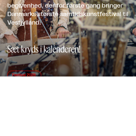
begivenhed, der for første gang bringer
Danmarks største samtidskunstfestival til
Vestjylland.
Sæt kryds i kalenderen!
Festival 2026

Udstillinger

