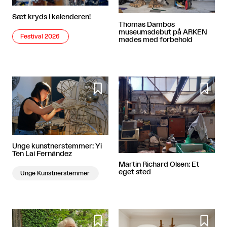
Sæt kryds i kalenderen!
Thomas Dambos
museumsdebut på ARKEN
Festival 2026
mødes med forbehold


Unge kunstnerstemmer: Yi
Ten Lai Fernández
Martin Richard Olsen: Et
eget sted
Unge Kunstnerstemmer

