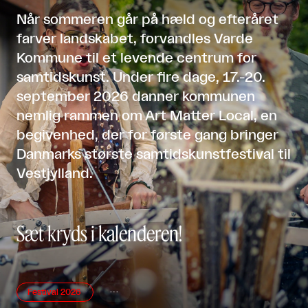
Når sommeren går på hæld og efteråret
farver landskabet, forvandles Varde
Kommune til et levende centrum for
samtidskunst. Under fire dage, 17.-20.
september 2026 danner kommunen
nemlig rammen om Art Matter Local, en
begivenhed, der for første gang bringer
Danmarks største samtidskunstfestival til
Vestjylland.
Sæt kryds i kalenderen!
Festival 2026
