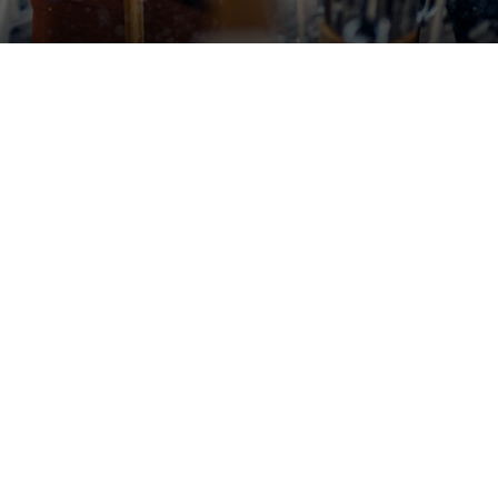
Udstillinger


Åbner snart
Tilda Lundbohm: Dislocated
Nanna, Tove og Albert - Tre
SIC│Sharing is Caring
giganter i dansk fotografi

København
Banja Rathnov Galleri og Kunsthandel

København