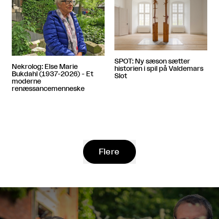
SPOT: Ny sæson sætter
Nekrolog: Else Marie
historien i spil på Valdemars
Bukdahl (1937-2026) - Et
Slot
moderne
renæssancemenneske
Flere