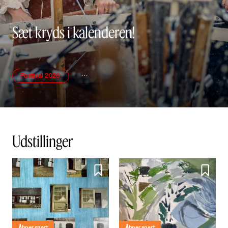
Sæt kryds i kalenderen!
Festival 2026

Udstillinger


Åbner snart
Åbner snart