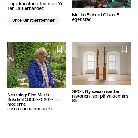
Unge kunstnerstemmer: Yi
Ten Lai Fernández
Martin Richard Olsen: Et
eget sted
Unge Kunstnerstemmer


SPOT: Ny sæson sætter
Nekrolog: Else Marie
historien i spil på Valdemars
Bukdahl (1937-2026) - Et
Slot
moderne
renæssancemenneske