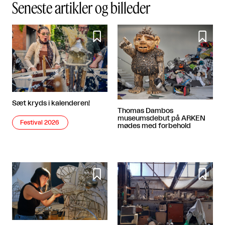
Seneste artikler og billeder


Sæt kryds i kalenderen!
Thomas Dambos
museumsdebut på ARKEN
Festival 2026
mødes med forbehold

