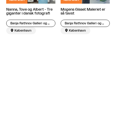
Nanna, Tove og Albert - Tre
Mogens Gissel: Maleriet er
giganter i dansk fotografi
så tavst
Banja Rathnov Galleri og Kunsthandel
Banja Rathnov Galleri og Kunsthandel

København

København


Åbner snart
Åbner snart