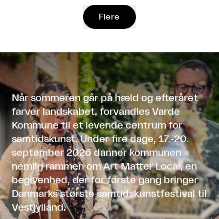
Flere
Når sommeren går på hæld og efteråret
farver landskabet, forvandles Varde
Kommune til et levende centrum for
samtidskunst. Under fire dage, 17.-20.
september 2026 danner kommunen
nemlig rammen om Art Matter Local, en
begivenhed, der for første gang bringer
Danmarks største samtidskunstfestival til
Vestjylland.