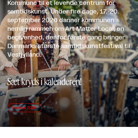
Kommune til et levende centrum for
samtidskunst. Under fire dage, 17.-20.
september 2026 danner kommunen
nemlig rammen om Art Matter Local, en
begivenhed, der for første gang bringer
Danmarks største samtidskunstfestival til
Vestjylland.
Sæt kryds i kalenderen!
Festival 2026
