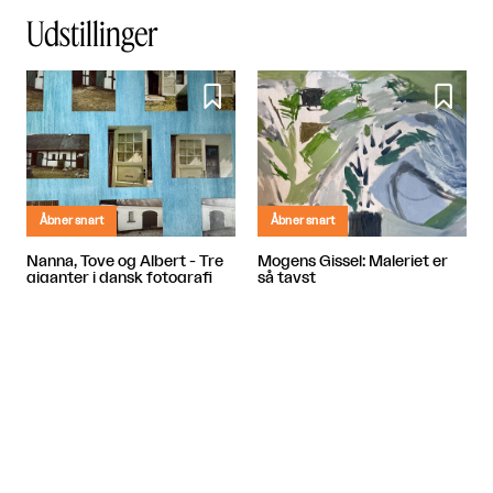
Udstillinger


Åbner snart
Åbner snart
Nanna, Tove og Albert - Tre
Mogens Gissel: Maleriet er
giganter i dansk fotografi
så tavst
Banja Rathnov Galleri og Kunsthandel
Banja Rathnov Galleri og Kunsthandel

København

København

