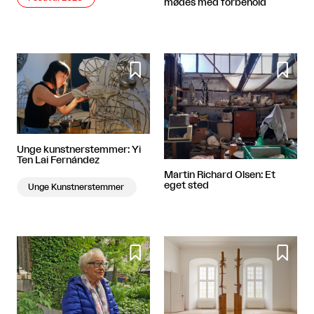
mødes med forbehold


Unge kunstnerstemmer: Yi
Ten Lai Fernández
Martin Richard Olsen: Et
eget sted
Unge Kunstnerstemmer

