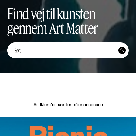
Find vej til kunsten
gennem Art Matter
Unge kunstnerstemmer: Yi
Ten Lai Fernández


Unge Kunstnerstemmer

Del
Artiklen fortsætter efter annoncen