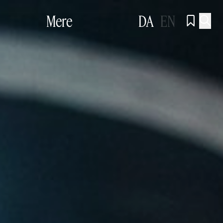
Mere
DA
EN

