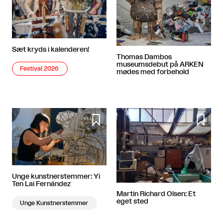
Sæt kryds i kalenderen!
Thomas Dambos
museumsdebut på ARKEN
Festival 2026
mødes med forbehold


Unge kunstnerstemmer: Yi
Ten Lai Fernández
Martin Richard Olsen: Et
eget sted
Unge Kunstnerstemmer