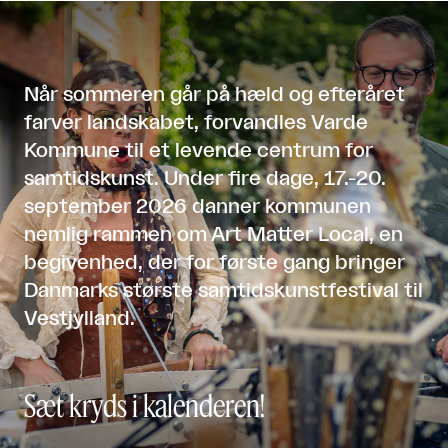
Når sommeren går på hæld og efteråret
farver landskabet, forvandles Varde
Kommune til et levende centrum for
samtidskunst. Under fire dage, 17.-20.
september 2026 danner kommunen
nemlig rammen om Art Matter Local, en
begivenhed, der for første gang bringer
Danmarks største samtidskunstfestival til
Vestjylland.
Sæt kryds i kalenderen!