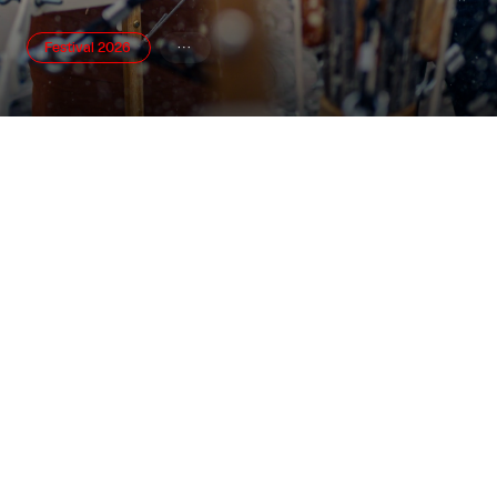
Festival 2026

Udstillinger


Åbner snart
Åbner snart
Nanna, Tove og Albert - Tre
Mogens Gissel: Maleriet er
giganter i dansk fotografi
så tavst
Banja Rathnov Galleri og Kunsthandel
Banja Rathnov Galleri og Kunsthandel