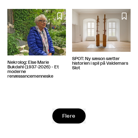


SPOT: Ny sæson sætter
Nekrolog: Else Marie
historien i spil på Valdemars
Bukdahl (1937-2026) - Et
Slot
moderne
renæssancemenneske
Flere