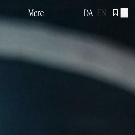
Mere
DA
EN

