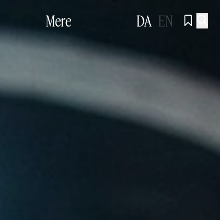
Mere
DA
EN

