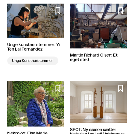


Unge kunstnerstemmer: Yi
Ten Lai Fernández
Martin Richard Olsen: Et
eget sted
Unge Kunstnerstemmer


SPOT: Ny sæson sætter
Nekrolog: Else Marie