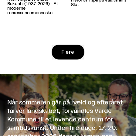
historien i spil på Valdemars
Bukdahl (1937-2026) - Et
Slot
moderne
renæssancemenneske
Flere
Når sommeren går på hæld og efteråret
farver landskabet, forvandles Varde
Kommune til et levende centrum for
samtidskunst. Under fire dage, 17.-20.