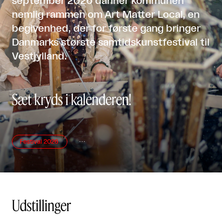
september 2026 danner kommunen
nemlig rammen om Art Matter Local, en
begivenhed, der for første gang bringer
Danmarks største samtidskunstfestival til
Vestjylland.
Sæt kryds i kalenderen!
Festival 2026

Udstillinger