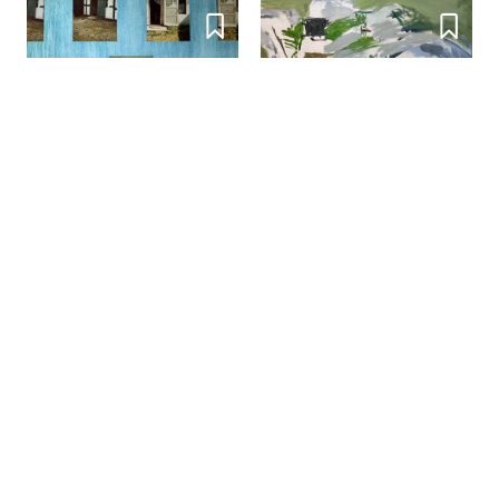


Åbner snart
Åbner snart
Nanna, Tove og Albert - Tre
Mogens Gissel: Maleriet er
giganter i dansk fotografi
så tavst
Banja Rathnov Galleri og Kunsthandel
Banja Rathnov Galleri og Kunsthandel

København

København

