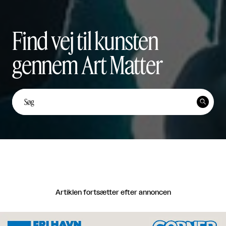
Find vej til kunsten
gennem Art Matter
Unge kunstnerstemmer: Yi
Ten Lai Fernández


Unge Kunstnerstemmer

Del
Artiklen fortsætter efter annoncen