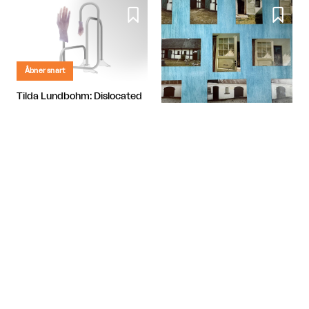


Åbner snart
Tilda Lundbohm: Dislocated
Nanna, Tove og Albert - Tre
SIC│Sharing is Caring
giganter i dansk fotografi

København
Banja Rathnov Galleri og Kunsthandel

København

