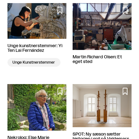


Unge kunstnerstemmer: Yi
Ten Lai Fernández
Martin Richard Olsen: Et
eget sted
Unge Kunstnerstemmer


SPOT: Ny sæson sætter
Nekrolog: Else Marie
historien i spil på Valdemars