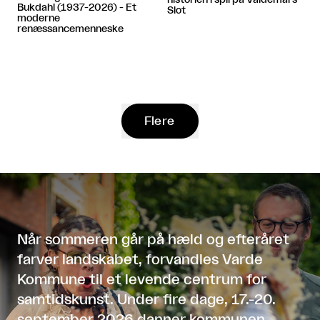
Bukdahl (1937-2026) - Et
Slot
moderne
renæssancemenneske
Flere
Når sommeren går på hæld og efteråret
farver landskabet, forvandles Varde
Kommune til et levende centrum for
samtidskunst. Under fire dage, 17.-20.