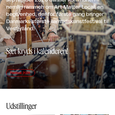
september 2026 danner kommunen
nemlig rammen om Art Matter Local, en
begivenhed, der for første gang bringer
Danmarks største samtidskunstfestival til
Vestjylland.
Sæt kryds i kalenderen!
Festival 2026

Udstillinger