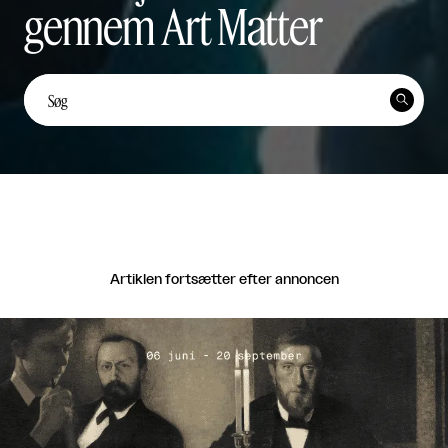
gennem Art Matter
Unge kunstnerstemmer: Yi
Ten Lai Fernández


Unge Kunstnerstemmer

Del
Artiklen fortsætter efter annoncen