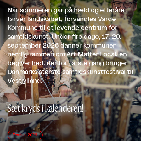
Når sommeren går på hæld og efteråret
farver landskabet, forvandles Varde
Kommune til et levende centrum for
samtidskunst. Under fire dage, 17.-20.
september 2026 danner kommunen
nemlig rammen om Art Matter Local, en
begivenhed, der for første gang bringer
Danmarks største samtidskunstfestival til
Vestjylland.
Sæt kryds i kalenderen!
Festival 2026
