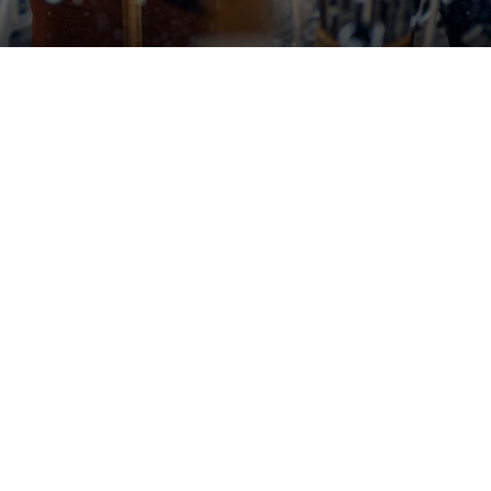
Udstillinger


Åbner snart
Tilda Lundbohm: Dislocated
Nanna, Tove og Albert - Tre
SIC│Sharing is Caring
giganter i dansk fotografi

København
Banja Rathnov Galleri og Kunsthandel

København