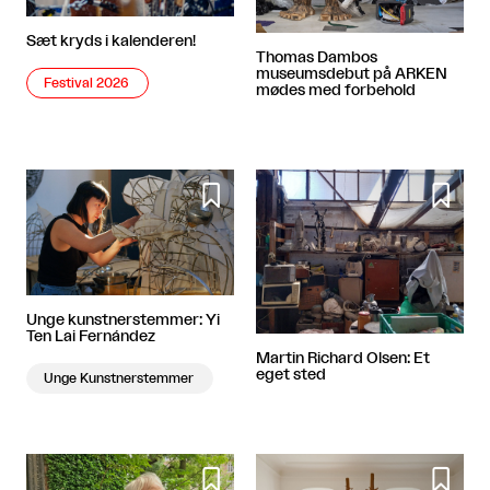
Sæt kryds i kalenderen!
Thomas Dambos
museumsdebut på ARKEN
Festival 2026
mødes med forbehold


Unge kunstnerstemmer: Yi
Ten Lai Fernández
Martin Richard Olsen: Et
eget sted
Unge Kunstnerstemmer

