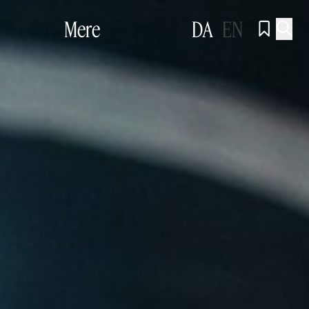
Mere
DA
EN

