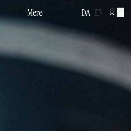
Mere
DA
EN

