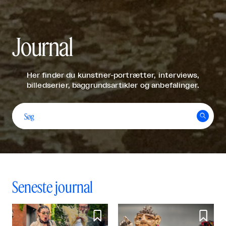
Journal
Unge kunstnerstemmer: Yi
Her finder du kunstner-portrætter, interviews,
billedserier, baggrundsartikler og anbefalinger.
Ten Lai Fernández


Unge Kunstnerstemmer

Del
Seneste journal

