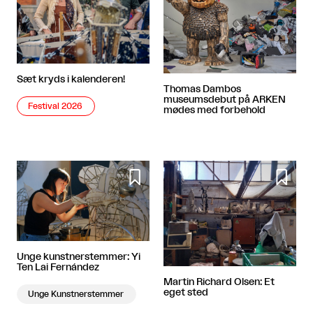
Sæt kryds i kalenderen!
Thomas Dambos
museumsdebut på ARKEN
Festival 2026
mødes med forbehold


Unge kunstnerstemmer: Yi
Ten Lai Fernández
Martin Richard Olsen: Et
eget sted
Unge Kunstnerstemmer