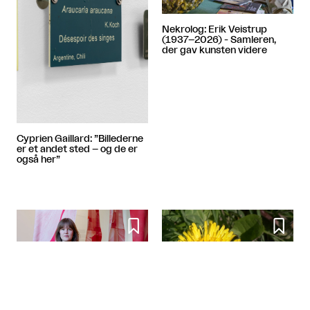
Nekrolog: Erik Veistrup
(1937–2026) - Samleren,
der gav kunsten videre
Cyprien Gaillard: ”Billederne
er et andet sted – og de er
også her”

