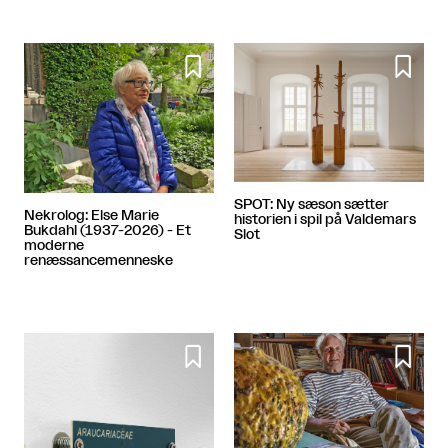


SPOT: Ny sæson sætter
Nekrolog: Else Marie
historien i spil på Valdemars
Bukdahl (1937-2026) - Et
Slot
moderne
renæssancemenneske

