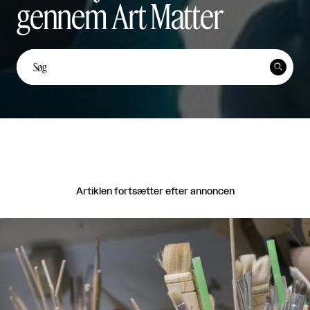
gennem Art Matter
Unge kunstnerstemmer: Yi
Ten Lai Fernández


Unge Kunstnerstemmer

Del
Artiklen fortsætter efter annoncen