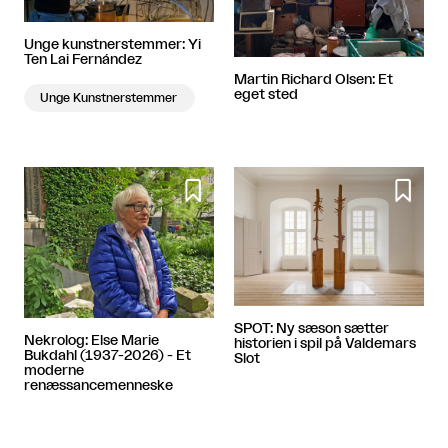
Unge kunstnerstemmer: Yi
Ten Lai Fernández
Martin Richard Olsen: Et
eget sted
Unge Kunstnerstemmer


SPOT: Ny sæson sætter
Nekrolog: Else Marie
historien i spil på Valdemars
Bukdahl (1937-2026) - Et
Slot
moderne
renæssancemenneske