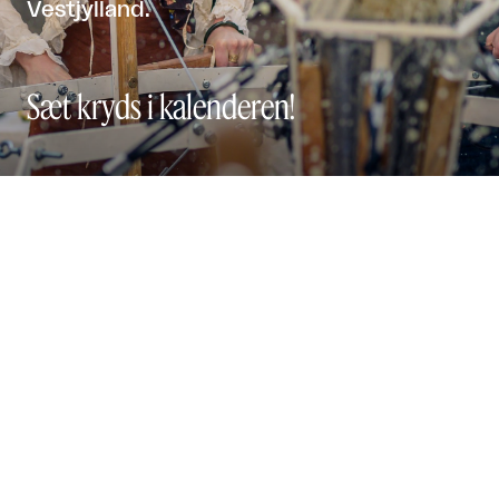
Vestjylland.
Sæt kryds i kalenderen!
Festival 2026

Udstillinger


Åbner snart