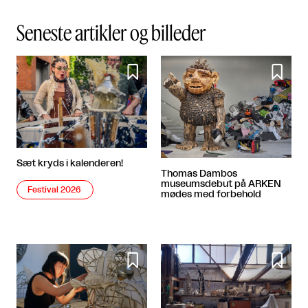
Seneste artikler og billeder


Sæt kryds i kalenderen!
Thomas Dambos
museumsdebut på ARKEN
Festival 2026
mødes med forbehold

