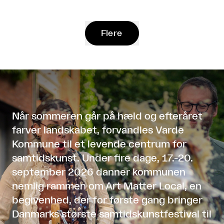
Flere
Når sommeren går på hæld og efteråret
farver landskabet, forvandles Varde
Kommune til et levende centrum for
samtidskunst. Under fire dage, 17.-20.
september 2026 danner kommunen
nemlig rammen om Art Matter Local, en
begivenhed, der for første gang bringer
Danmarks største samtidskunstfestival til