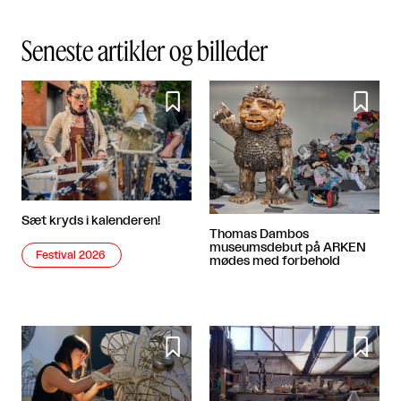
Seneste artikler og billeder


Sæt kryds i kalenderen!
Thomas Dambos
museumsdebut på ARKEN
Festival 2026
mødes med forbehold

