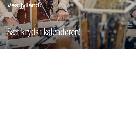
Vestjylland.
Sæt kryds i kalenderen!
Festival 2026

Udstillinger

