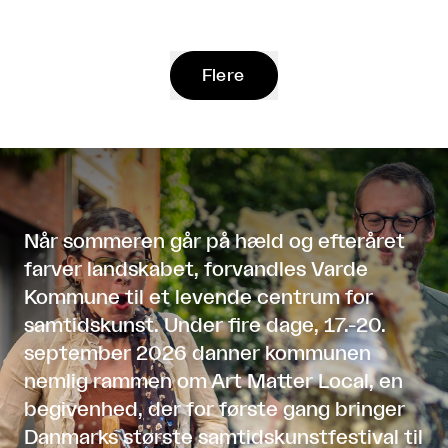
Flere
Når sommeren går på hæld og efteråret
farver landskabet, forvandles Varde
Kommune til et levende centrum for
samtidskunst. Under fire dage, 17.-20.
september 2026 danner kommunen
nemlig rammen om Art Matter Local, en
begivenhed, der for første gang bringer
Danmarks største samtidskunstfestival til