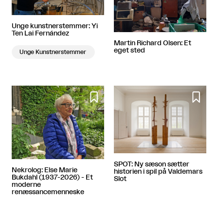
Unge kunstnerstemmer: Yi
Ten Lai Fernández
Martin Richard Olsen: Et
eget sted
Unge Kunstnerstemmer


SPOT: Ny sæson sætter
Nekrolog: Else Marie
historien i spil på Valdemars
Bukdahl (1937-2026) - Et
Slot
moderne
renæssancemenneske