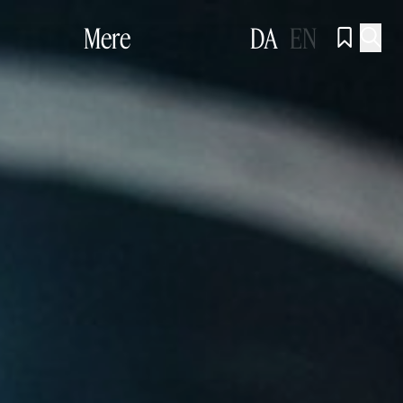
Mere
DA
EN

