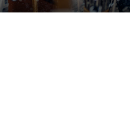
Udstillinger


Åbner snart
Tilda Lundbohm: Dislocated
Nanna, Tove og Albert - Tre
SIC│Sharing is Caring
giganter i dansk fotografi

København
Banja Rathnov Galleri og Kunsthandel

København