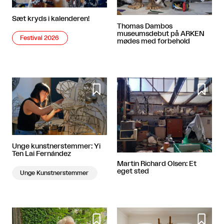
Sæt kryds i kalenderen!
Thomas Dambos
museumsdebut på ARKEN
Festival 2026
mødes med forbehold


Unge kunstnerstemmer: Yi
Ten Lai Fernández
Martin Richard Olsen: Et
eget sted
Unge Kunstnerstemmer

