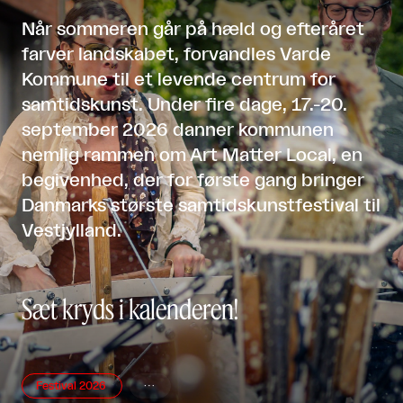
Når sommeren går på hæld og efteråret
farver landskabet, forvandles Varde
Kommune til et levende centrum for
samtidskunst. Under fire dage, 17.-20.
september 2026 danner kommunen
nemlig rammen om Art Matter Local, en
begivenhed, der for første gang bringer
Danmarks største samtidskunstfestival til
Vestjylland.
Sæt kryds i kalenderen!
Festival 2026
