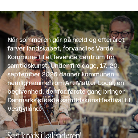
Når sommeren går på hæld og efteråret
farver landskabet, forvandles Varde
Kommune til et levende centrum for
samtidskunst. Under fire dage, 17.-20.
september 2026 danner kommunen
nemlig rammen om Art Matter Local, en
begivenhed, der for første gang bringer
Danmarks største samtidskunstfestival til
Vestjylland.
Sæt kryds i kalenderen!