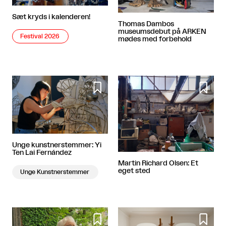
Sæt kryds i kalenderen!
Thomas Dambos
museumsdebut på ARKEN
Festival 2026
mødes med forbehold


Unge kunstnerstemmer: Yi
Ten Lai Fernández
Martin Richard Olsen: Et
eget sted
Unge Kunstnerstemmer

