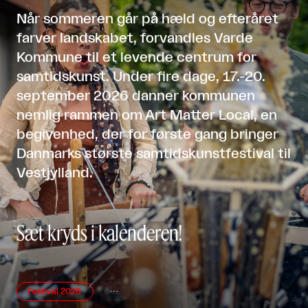
Når sommeren går på hæld og efteråret
farver landskabet, forvandles Varde
Kommune til et levende centrum for
samtidskunst. Under fire dage, 17.-20.
september 2026 danner kommunen
nemlig rammen om Art Matter Local, en
begivenhed, der for første gang bringer
Danmarks største samtidskunstfestival til
Vestjylland.
Sæt kryds i kalenderen!
Festival 2026
