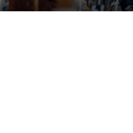
Udstillinger


Åbner snart
Tilda Lundbohm: Dislocated
Nanna, Tove og Albert - Tre
SIC│Sharing is Caring
giganter i dansk fotografi

København
Banja Rathnov Galleri og Kunsthandel

København