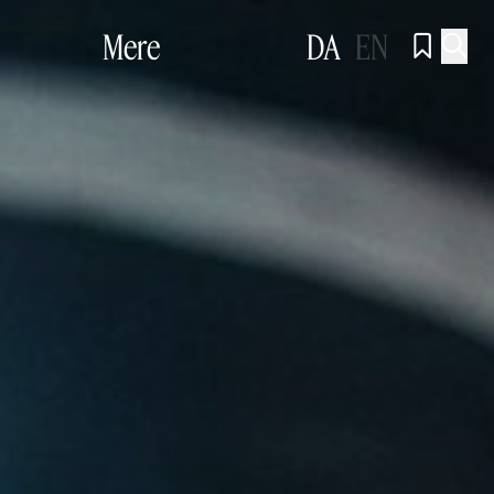
Mere
DA
EN

