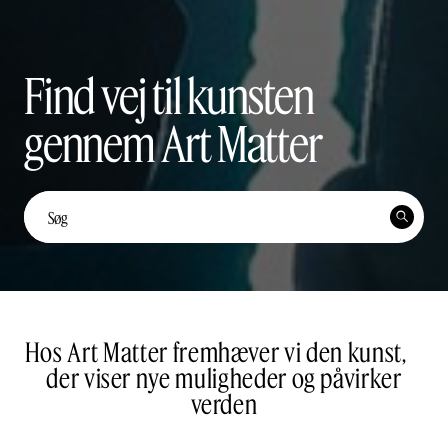
Find vej til kunsten
gennem Art Matter
Unge kunstnerstemmer: Yi
Ten Lai Fernández


Unge Kunstnerstemmer

Del
Hos Art Matter fremhæver vi den kunst,
der viser nye muligheder og påvirker
verden