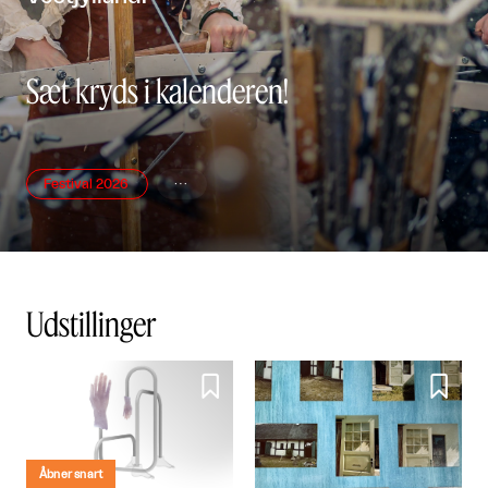
Sæt kryds i kalenderen!
Festival 2026

Udstillinger


Åbner snart