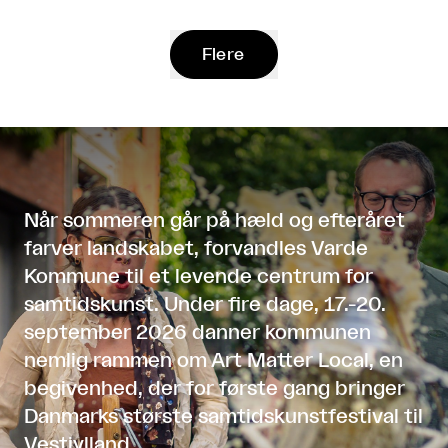
Flere
Når sommeren går på hæld og efteråret
farver landskabet, forvandles Varde
Kommune til et levende centrum for
samtidskunst. Under fire dage, 17.-20.
september 2026 danner kommunen
nemlig rammen om Art Matter Local, en
begivenhed, der for første gang bringer
Danmarks største samtidskunstfestival til
Vestjylland.