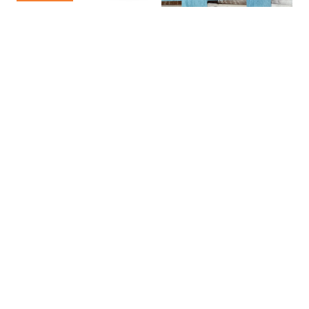
Tilda Lundbohm: Dislocated
Nanna, Tove og Albert - Tre
SIC│Sharing is Caring
giganter i dansk fotografi

København
Banja Rathnov Galleri og Kunsthandel

København


Mogens Gissel: Maleriet er
så tavst
Banja Rathnov Galleri og Kunsthandel
Åbner snart