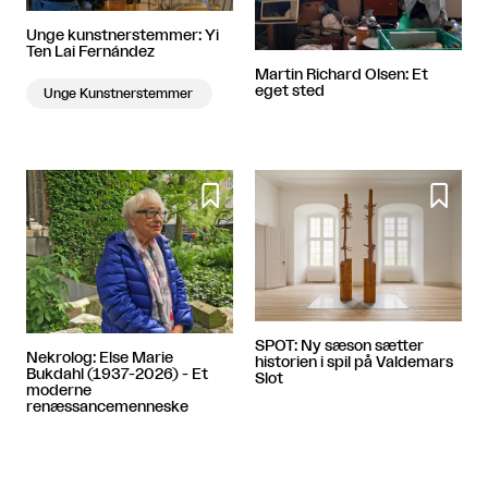
Unge kunstnerstemmer: Yi
Ten Lai Fernández
Martin Richard Olsen: Et
eget sted
Unge Kunstnerstemmer


SPOT: Ny sæson sætter
Nekrolog: Else Marie
historien i spil på Valdemars
Bukdahl (1937-2026) - Et
Slot
moderne
renæssancemenneske