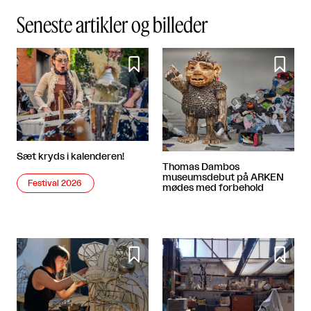
Seneste artikler og billeder


Sæt kryds i kalenderen!
Thomas Dambos
museumsdebut på ARKEN
Festival 2026
mødes med forbehold

