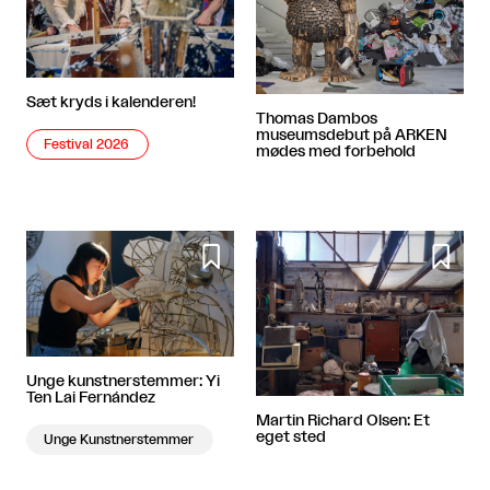
Sæt kryds i kalenderen!
Thomas Dambos
museumsdebut på ARKEN
Festival 2026
mødes med forbehold


Unge kunstnerstemmer: Yi
Ten Lai Fernández
Martin Richard Olsen: Et
eget sted
Unge Kunstnerstemmer