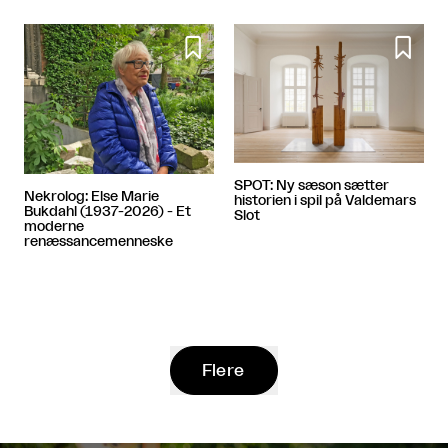


SPOT: Ny sæson sætter
Nekrolog: Else Marie
historien i spil på Valdemars
Bukdahl (1937-2026) - Et
Slot
moderne
renæssancemenneske
Flere