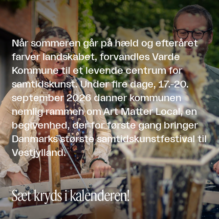
Når sommeren går på hæld og efteråret
farver landskabet, forvandles Varde
Kommune til et levende centrum for
samtidskunst. Under fire dage, 17.-20.
september 2026 danner kommunen
nemlig rammen om Art Matter Local, en
begivenhed, der for første gang bringer
Danmarks største samtidskunstfestival til
Vestjylland.
Sæt kryds i kalenderen!