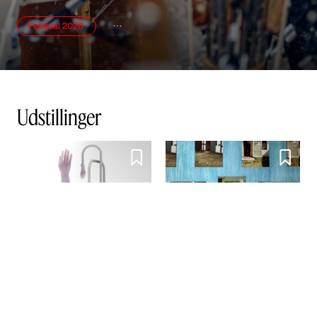
Festival 2026

Udstillinger


Åbner snart
Tilda Lundbohm: Dislocated
Nanna, Tove og Albert - Tre
SIC│Sharing is Caring
giganter i dansk fotografi

København
Banja Rathnov Galleri og Kunsthandel