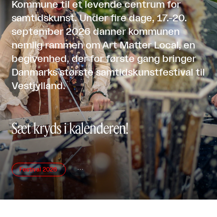
Kommune til et levende centrum for
samtidskunst. Under fire dage, 17.-20.
september 2026 danner kommunen
nemlig rammen om Art Matter Local, en
begivenhed, der for første gang bringer
Danmarks største samtidskunstfestival til
Vestjylland.
Sæt kryds i kalenderen!
Festival 2026
