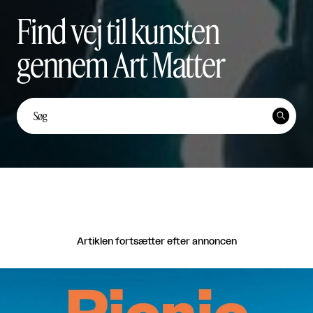
Find vej til kunsten
gennem Art Matter
Unge kunstnerstemmer: Yi
Ten Lai Fernández


Unge Kunstnerstemmer

Del
Artiklen fortsætter efter annoncen