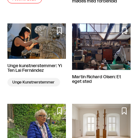
mødes med forbehold


Unge kunstnerstemmer: Yi
Ten Lai Fernández
Martin Richard Olsen: Et
eget sted
Unge Kunstnerstemmer

