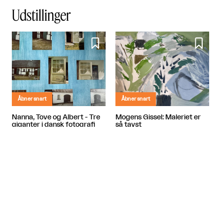
Udstillinger


Åbner snart
Åbner snart
Nanna, Tove og Albert - Tre
Mogens Gissel: Maleriet er
giganter i dansk fotografi
så tavst
Banja Rathnov Galleri og Kunsthandel
Banja Rathnov Galleri og Kunsthandel

København

København

