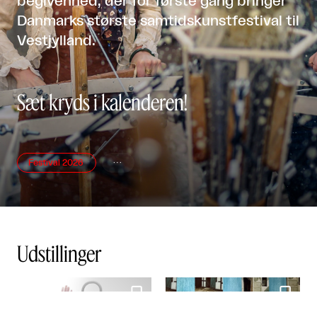
begivenhed, der for første gang bringer
Danmarks største samtidskunstfestival til
Vestjylland.
Sæt kryds i kalenderen!
Festival 2026

Udstillinger

