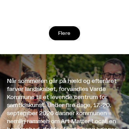
Flere
Når sommeren går på hæld og efteråret
farver landskabet, forvandles Varde
Kommune til et levende centrum for
samtidskunst. Under fire dage, 17.-20.
september 2026 danner kommunen
nemlig rammen om Art Matter Local, en