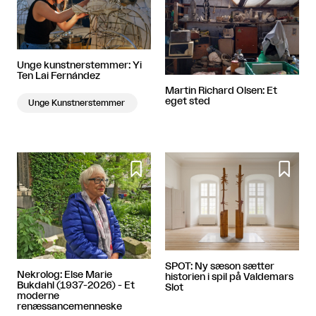
Unge kunstnerstemmer: Yi
Ten Lai Fernández
Martin Richard Olsen: Et
eget sted
Unge Kunstnerstemmer


SPOT: Ny sæson sætter
Nekrolog: Else Marie
historien i spil på Valdemars
Bukdahl (1937-2026) - Et
Slot
moderne
renæssancemenneske