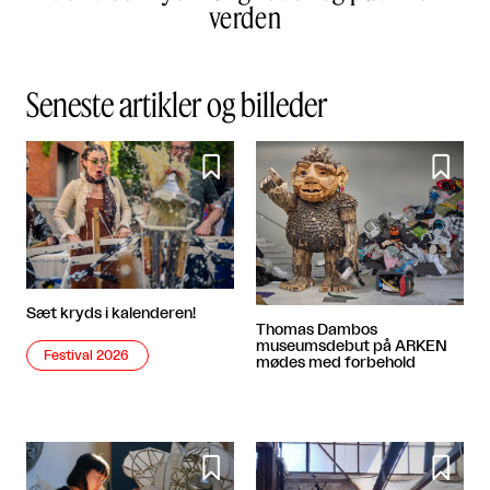
verden
Seneste artikler og billeder


Sæt kryds i kalenderen!
Thomas Dambos
museumsdebut på ARKEN
Festival 2026
mødes med forbehold

