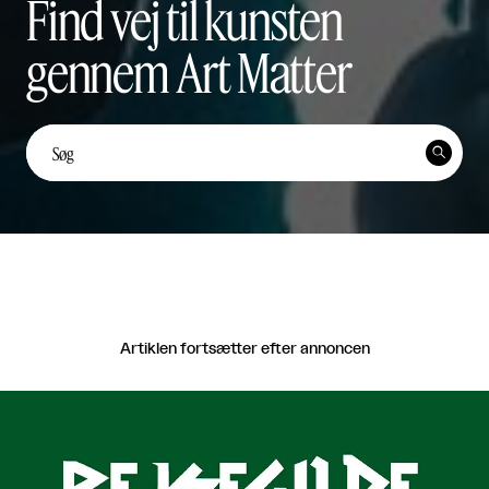
Find vej til kunsten
gennem Art Matter
Unge kunstnerstemmer: Yi
Ten Lai Fernández


Unge Kunstnerstemmer

Del
Artiklen fortsætter efter annoncen