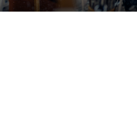
Udstillinger


Åbner snart
Tilda Lundbohm: Dislocated
Nanna, Tove og Albert - Tre
SIC│Sharing is Caring
giganter i dansk fotografi

København
Banja Rathnov Galleri og Kunsthandel

København