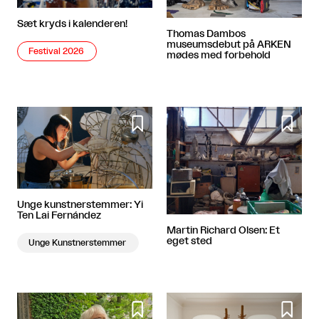
Sæt kryds i kalenderen!
Thomas Dambos
museumsdebut på ARKEN
Festival 2026
mødes med forbehold


Unge kunstnerstemmer: Yi
Ten Lai Fernández
Martin Richard Olsen: Et
eget sted
Unge Kunstnerstemmer

