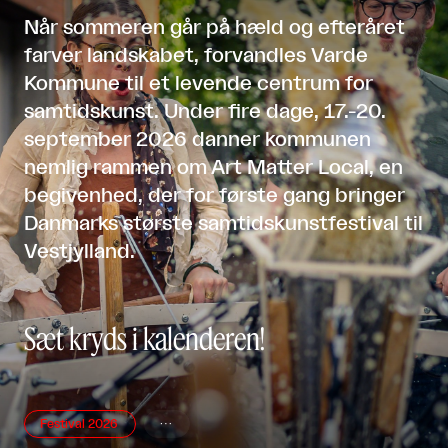
Når sommeren går på hæld og efteråret
farver landskabet, forvandles Varde
Kommune til et levende centrum for
samtidskunst. Under fire dage, 17.-20.
september 2026 danner kommunen
nemlig rammen om Art Matter Local, en
begivenhed, der for første gang bringer
Danmarks største samtidskunstfestival til
Vestjylland.
Sæt kryds i kalenderen!
Festival 2026
